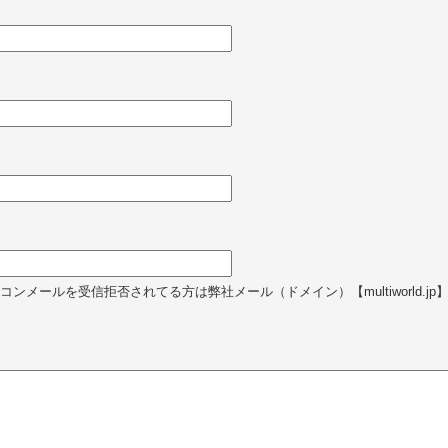
ンメールを受信拒否されてる方は弊社メール（ドメイン）【multiworld.j