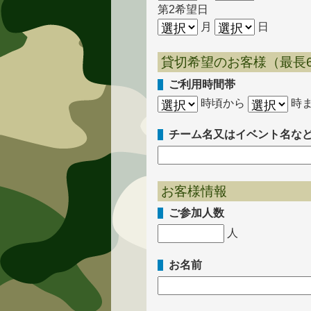
第2希望日
月
日
貸切希望のお客様（最長
ご利用時間帯
時頃から
時
チーム名又はイベント名な
お客様情報
ご参加人数
人
お名前