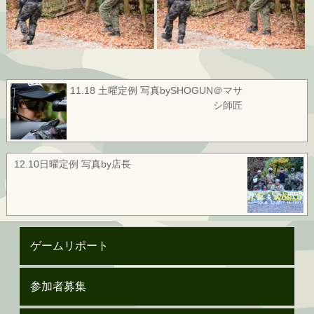
11.18 土曜定例 写真bySHOGUN＠マサ
シ師匠
12.10日曜定例 写真by店長
ゲームリポート
参加者募集