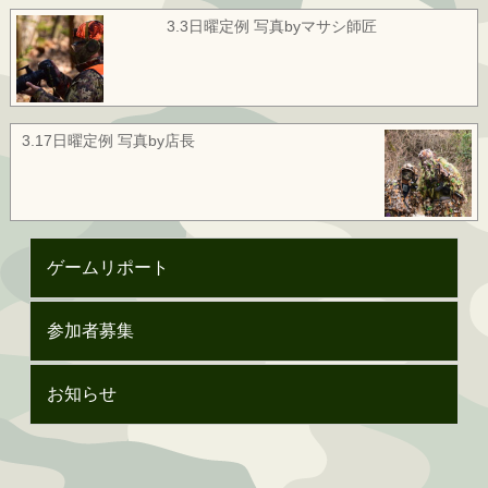
3.3日曜定例 写真byマサシ師匠
3.17日曜定例 写真by店長
ゲームリポート
参加者募集
お知らせ