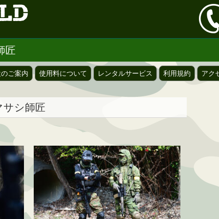
シ師匠
設のご案内
使用料について
レンタルサービス
利用規約
アク
byマサシ師匠