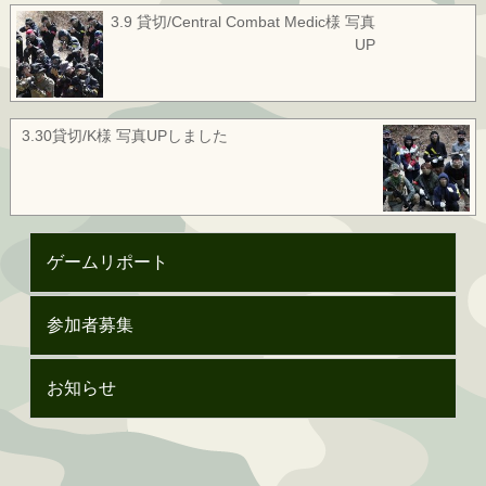
3.9 貸切/Central Combat Medic様 写真
UP
3.30貸切/K様 写真UPしました
ゲームリポート
参加者募集
お知らせ