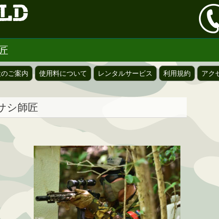
師匠
設のご案内
使用料について
レンタルサービス
利用規約
アク
マサシ師匠