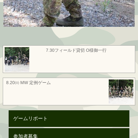
7.30フィールド貸切 O様御一行
8.20㈰ MW 定例ゲーム
ゲームリポート
参加者募集