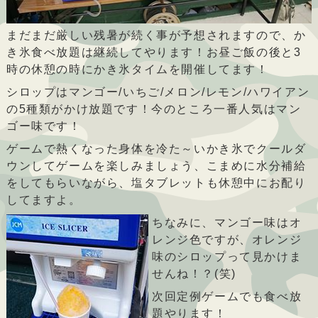
まだまだ厳しい残暑が続く事が予想されますので、か
き氷食べ放題は継続してやります！お昼ご飯の後と3
時の休憩の時にかき氷タイムを開催してます！
シロップはマンゴー/いちご/メロン/レモン/ハワイアン
の5種類がかけ放題です！今のところ一番人気はマン
ゴー味です！
ゲームで熱くなった身体を冷た～いかき氷でクールダ
ウンしてゲームを楽しみましょう、こまめに水分補給
をしてもらいながら、塩タブレットも休憩中にお配り
してますよ。
ちなみに、マンゴー味はオ
レンジ色ですが、オレンジ
味のシロップって見かけま
せんね！？(笑)
次回定例ゲームでも食べ放
題やります！